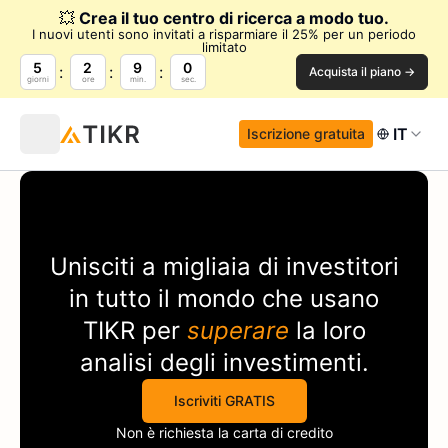
💥
Crea il tuo centro di ricerca a modo tuo.
I nuovi utenti sono invitati a risparmiare il 25% per un periodo
limitato
5
2
9
0
Acquista il piano →
giorni
ore
min.
sec.
IT
Iscrizione gratuita
Unisciti a migliaia di investitori
in tutto il mondo che usano
TIKR
per
superare
la loro
analisi degli investimenti.
Iscriviti GRATIS
Non è richiesta la carta di credito