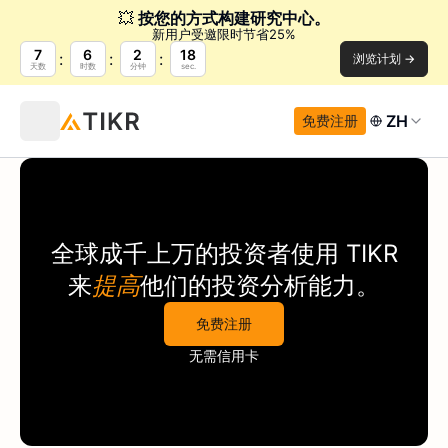
💥
按您的方式构建研究中心。
新用户受邀限时节省25%
7
6
2
17
浏览计划 →
天数
时数
分钟
sec.
ZH
免费注册
全球成千上万的投资者使用
TIKR
来
提高
他们的投资分析能力。
免费注册
无需信用卡