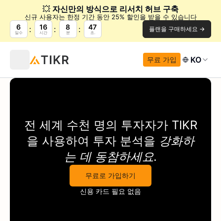
💥
자신만의 방식으로 리서치 허브 구축
신규 사용자는 한정 기간 동안 25% 할인을 받을 수 있습니다
6
16
8
47
플랜을 구매하세요 →
일수
시간
분
초.
KO
무료 가입
전 세계 수천 명의 투자자가
TIKR
을 사용하여 투자 분석을
강화하
는 데 동참하세요.
무료로 가입하기
신용 카드 필요 없음