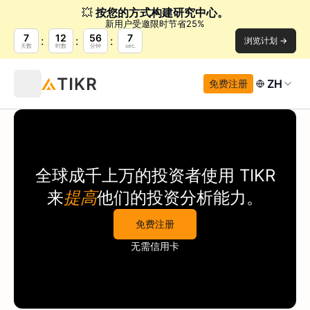
💥
按您的方式构建研究中心。
新用户受邀限时节省25%
7
12
56
7
浏览计划 →
天数
时数
分钟
sec.
ZH
免费注册
全球成千上万的投资者使用
TIKR
来
提高
他们的投资分析能力。
免费注册
无需信用卡