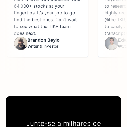
64,000+ stocks at your
to research the
fingertips. It’s your job to go
highly recomme
find the best ones. Can’t wait
@theTIKR, an a
to see what the TIKR team
to easily access
does next.
transcripts, an
Brandon Beylo
Edwin Do
Writer & Investor
@StockJa
Junte-se a milhares de