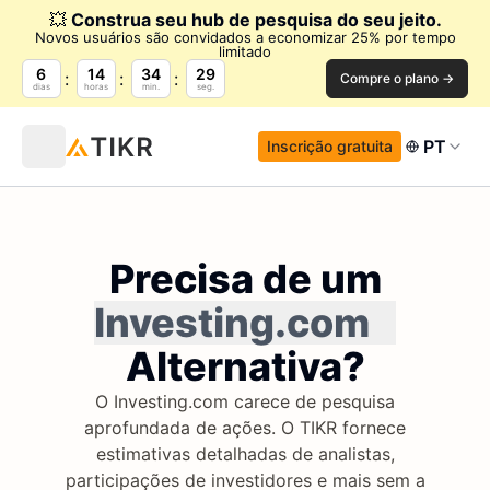
💥
Construa seu hub de pesquisa do seu jeito.
Novos usuários são convidados a economizar 25% por tempo
limitado
6
14
34
28
Compre o plano →
dias
horas
min.
seg.
PT
Inscrição gratuita
Precisa de um
Investing.com
Alternativa?
O Investing.com carece de pesquisa
aprofundada de ações. O TIKR fornece
estimativas detalhadas de analistas,
participações de investidores e mais sem a