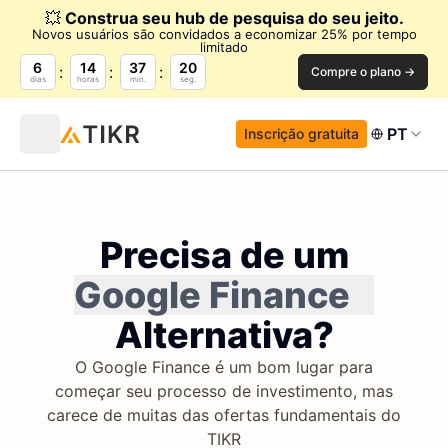
💥
Construa seu hub de pesquisa do seu jeito.
Novos usuários são convidados a economizar 25% por tempo
limitado
6
14
37
20
Compre o plano →
dias
horas
min.
seg.
PT
Inscrição gratuita
Precisa de um
Google Finance
Alternativa?
O Google Finance é um bom lugar para
começar seu processo de investimento, mas
carece de muitas das ofertas fundamentais do
TIKR