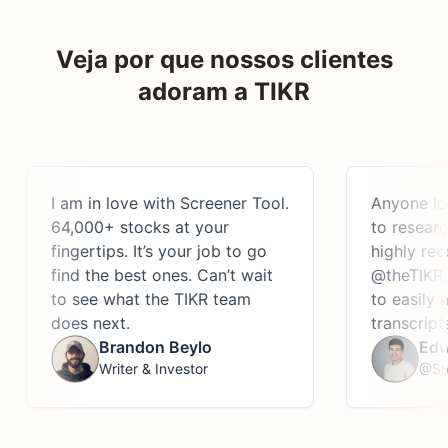
Veja por que nossos clientes
adoram a TIKR
I am in love with Screener Tool.
Anyone lookin
64,000+ stocks at your
to research th
fingertips. It’s your job to go
highly recom
find the best ones. Can’t wait
@theTIKR, an 
to see what the TIKR team
to easily acces
does next.
transcripts, a
Brandon Beylo
Edwin 
Writer & Investor
@StockJ