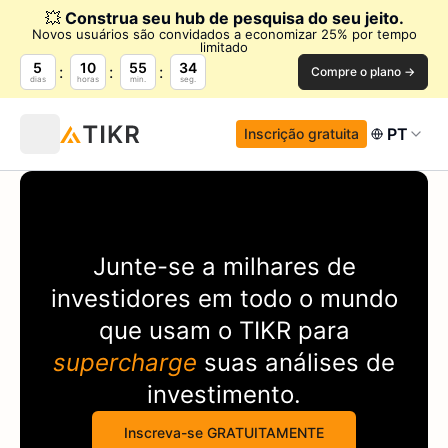
💥
Construa seu hub de pesquisa do seu jeito.
Novos usuários são convidados a economizar 25% por tempo
limitado
5
10
55
34
Compre o plano →
dias
horas
min.
seg.
PT
Inscrição gratuita
Junte-se a milhares de
investidores em todo o mundo
que usam o
TIKR
para
supercharge
suas análises de
investimento.
Inscreva-se GRATUITAMENTE