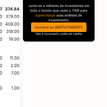
Junte-se a milhares de investidores em
todo o mundo que usam o
TIKR
para
supercharge
suas análises de
investimento.
Inscreva-se GRATUITAMENTE
Não é necessário cartão de crédito