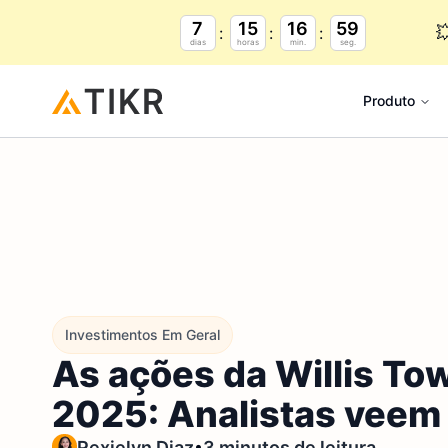
7
15
16
58

dias
horas
min.
seg.
Produto
Investimentos Em Geral
As ações da Willis To
2025: Analistas veem 
•
Rexielyn Diaz
3 minutos de leitura