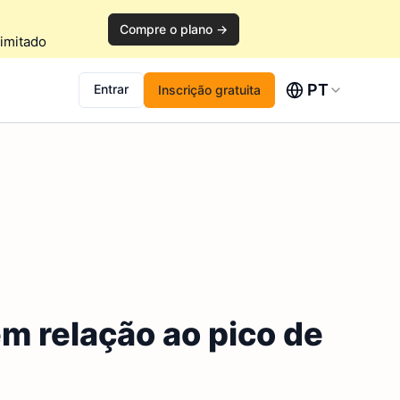
Compre o plano →
imitado
PT
Entrar
Inscrição gratuita
m relação ao pico de