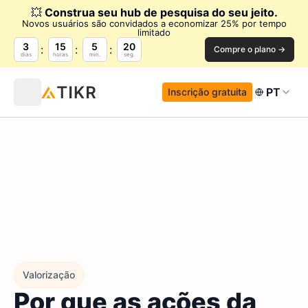
💥
Construa seu hub de pesquisa do seu jeito.
Novos usuários são convidados a economizar 25% por tempo
limitado
3
15
5
19
Compre o plano →
dias
horas
min.
seg.
PT
Inscrição gratuita
Valorização
Por que as ações da