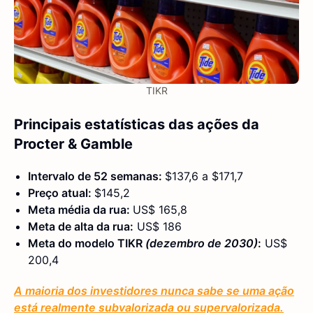
TIKR
Principais estatísticas das ações da
Procter & Gamble
Intervalo de 52 semanas:
$137,6 a $171,7
Preço atual:
$145,2
Meta média da rua:
US$ 165,8
Meta de alta da rua:
US$ 186
Meta do modelo TIKR
(dezembro de 2030)
:
US$
200,4
A maioria dos investidores nunca sabe se uma ação
está realmente subvalorizada ou supervalorizada.