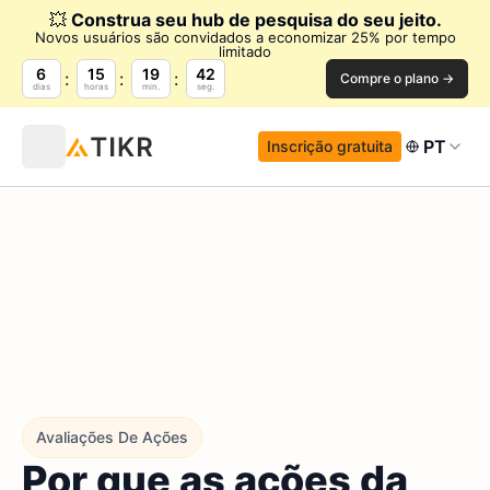
💥
Construa seu hub de pesquisa do seu jeito.
Novos usuários são convidados a economizar 25% por tempo
limitado
6
15
19
41
Compre o plano →
dias
horas
min.
seg.
PT
Inscrição gratuita
Avaliações De Ações
Por que as ações da