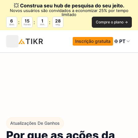
💥
Construa seu hub de pesquisa do seu jeito.
Novos usuários são convidados a economizar 25% por tempo
limitado
6
15
1
27
Compre o plano →
dias
horas
min.
seg.
PT
Inscrição gratuita
Atualizações De Ganhos
Por que as ações da