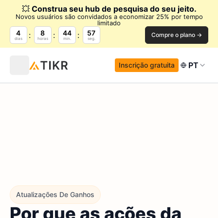
💥
Construa seu hub de pesquisa do seu jeito.
Novos usuários são convidados a economizar 25% por tempo
limitado
4
8
44
56
Compre o plano →
dias
horas
min.
seg.
PT
Inscrição gratuita
Atualizações De Ganhos
Por que as ações da