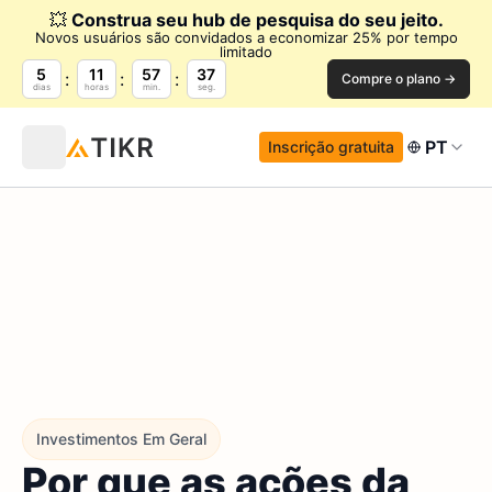
💥
Construa seu hub de pesquisa do seu jeito.
Novos usuários são convidados a economizar 25% por tempo
limitado
5
11
57
36
Compre o plano →
dias
horas
min.
seg.
PT
Inscrição gratuita
Investimentos Em Geral
Por que as ações da