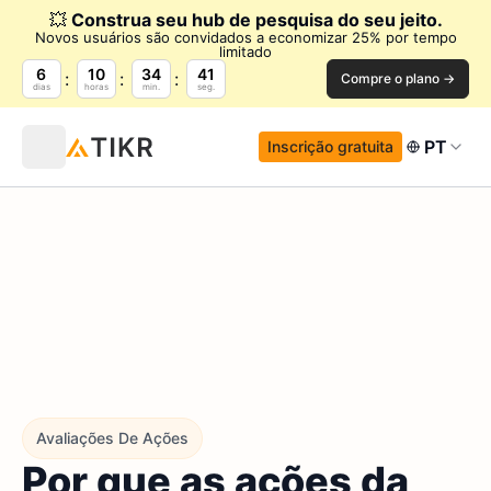
💥
Construa seu hub de pesquisa do seu jeito.
Novos usuários são convidados a economizar 25% por tempo
limitado
6
10
34
39
Compre o plano →
dias
horas
min.
seg.
PT
Inscrição gratuita
Avaliações De Ações
Por que as ações da