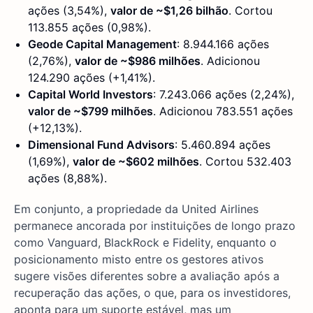
ações (3,54%),
valor de ~$1,26 bilhão
. Cortou
113.855 ações (0,98%).
Geode Capital Management
: 8.944.166 ações
(2,76%),
valor de ~$986 milhões
. Adicionou
124.290 ações (+1,41%).
Capital World Investors
: 7.243.066 ações (2,24%),
valor de ~$799 milhões
. Adicionou 783.551 ações
(+12,13%).
Dimensional Fund Advisors
: 5.460.894 ações
(1,69%),
valor de ~$602 milhões
. Cortou 532.403
ações (8,88%).
Em conjunto, a propriedade da United Airlines
permanece ancorada por instituições de longo prazo
como Vanguard, BlackRock e Fidelity, enquanto o
posicionamento misto entre os gestores ativos
sugere visões diferentes sobre a avaliação após a
recuperação das ações, o que, para os investidores,
aponta para um suporte estável, mas um