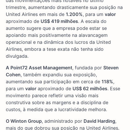
das movimentações mais notáveis no último
trimestre, aumentando drasticamente sua posição na
United Airlines em mais de
1.200%
, para um
valor
aproximado de
US$ 419 milhões
. A escala do
aumento sugere que a empresa pode estar se
apoiando mais positivamente na alavancagem
operacional e na dinâmica dos lucros da United
Airlines, embora a tese exata não tenha sido
divulgada.
A Point72 Asset Management
, fundada por
Steven
Cohen
, também expandiu sua exposição,
aumentando sua participação em cerca de
118%
,
para um
valor
aproximado de
US$ 62 milhões
. Esse
movimento parece refletir uma visão mais
construtiva sobre as margens e a disciplina de
custos, à medida que a lucratividade melhora.
O Winton Group
, administrado por
David Harding
,
mais do que dobrou sua posição na United Airlines,