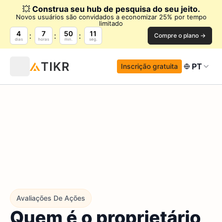
💥
Construa seu hub de pesquisa do seu jeito.
Novos usuários são convidados a economizar 25% por tempo
limitado
4
7
50
10
Compre o plano →
dias
horas
min.
seg.
PT
Inscrição gratuita
Avaliações De Ações
Quem é o proprietário