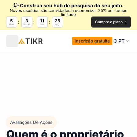
💥
Construa seu hub de pesquisa do seu jeito.
Novos usuários são convidados a economizar 25% por tempo
limitado
5
3
11
24
Compre o plano →
dias
horas
min.
seg.
PT
Inscrição gratuita
Avaliações De Ações
Quem é o proprietário