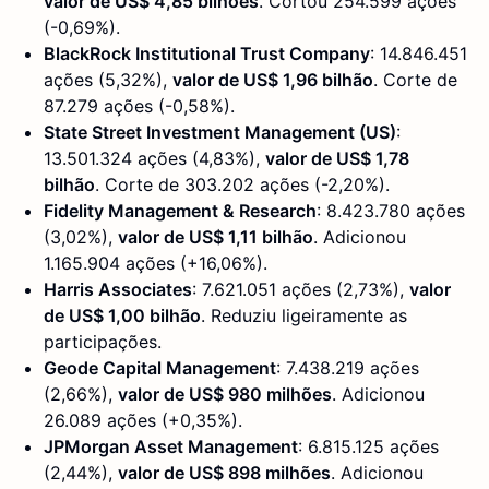
valor de US$ 4,85 bilhões
. Cortou 254.599 ações
(-0,69%).
BlackRock Institutional Trust Company
: 14.846.451
ações (5,32%),
valor de US$ 1,96 bilhão
. Corte de
87.279 ações (-0,58%).
State Street Investment Management (US)
:
13.501.324 ações (4,83%),
valor de US$ 1,78
bilhão
. Corte de 303.202 ações (-2,20%).
Fidelity Management & Research
: 8.423.780 ações
(3,02%),
valor de US$ 1,11 bilhão
. Adicionou
1.165.904 ações (+16,06%).
Harris Associates
: 7.621.051 ações (2,73%),
valor
de US$ 1,00 bilhão
. Reduziu ligeiramente as
participações.
Geode Capital Management
: 7.438.219 ações
(2,66%),
valor de US$ 980 milhões
. Adicionou
26.089 ações (+0,35%).
JPMorgan Asset Management
: 6.815.125 ações
(2,44%),
valor de US$ 898 milhões
. Adicionou