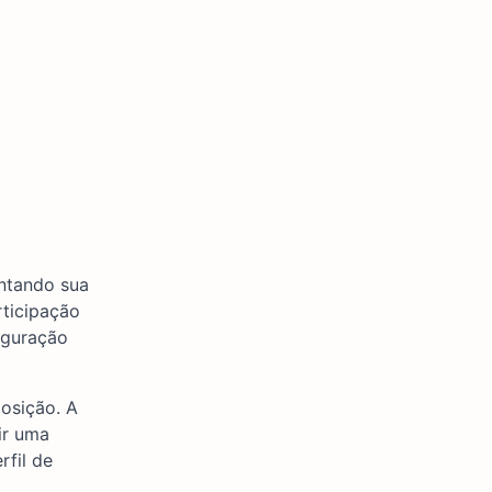
entando sua
rticipação
iguração
osição. A
ir uma
rfil de