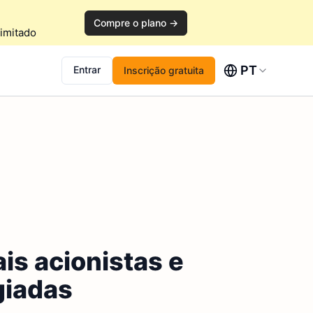
Compre o plano →
imitado
PT
Entrar
Inscrição gratuita
is acionistas e
giadas