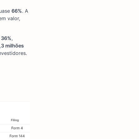
quase
66%
. A
m valor,
e
36%
,
,3 milhões
vestidores.