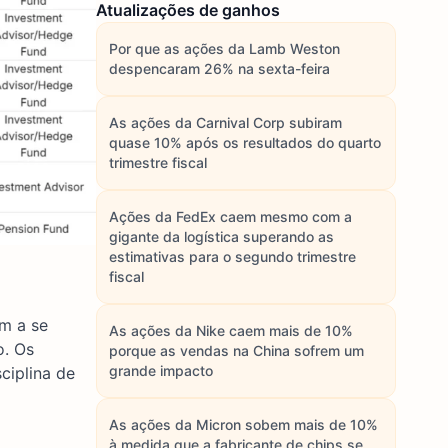
Atualizações de ganhos
Por que as ações da Lamb Weston
despencaram 26% na sexta-feira
As ações da Carnival Corp subiram
quase 10% após os resultados do quarto
trimestre fiscal
Ações da FedEx caem mesmo com a
gigante da logística superando as
estimativas para o segundo trimestre
fiscal
em a se
As ações da Nike caem mais de 10%
o. Os
porque as vendas na China sofrem um
grande impacto
ciplina de
As ações da Micron sobem mais de 10%
à medida que a fabricante de chips se