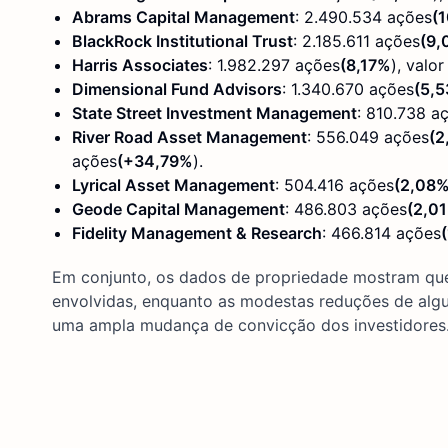
Abrams Capital Management
: 2.490.534 ações
(
BlackRock Institutional Trust
: 2.185.611 ações
(9,
Harris Associates
: 1.982.297 ações
(8,17%
), valo
Dimensional Fund Advisors
: 1.340.670 ações
(5,
State Street Investment Management
: 810.738 a
River Road Asset Management
: 556.049 ações
(2
ações
(+34,79%
).
Lyrical Asset Management
: 504.416 ações
(2,08
Geode Capital Management
: 486.803 ações
(2,0
Fidelity Management & Research
: 466.814 ações
Em conjunto, os dados de propriedade mostram qu
envolvidas, enquanto as modestas reduções de algu
uma ampla mudança de convicção dos investidores