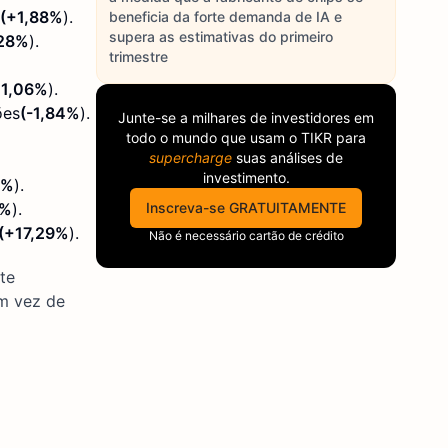
(+1,88%
).
beneficia da forte demanda de IA e
supera as estimativas do primeiro
,28%
).
trimestre
+1,06%
).
ões
(-1,84%
).
Junte-se a milhares de investidores em
todo o mundo que usam o
TIKR
para
supercharge
suas análises de
investimento.
9%
).
Inscreva-se GRATUITAMENTE
2%
).
(+17,29%
).
Não é necessário cartão de crédito
te
em vez de