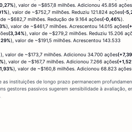
10,27%
), valor de ~$857,8 milhões. Adicionou 45.856 ações
01%
), valor de ~$752,7 milhões. Reduziu 121.824 ações
(-5
r de ~$682,7 milhões. Redução de 9.164 ações
(-0,46%
).
53%
), valor de ~$461,7 milhões. Acrescentou 14.015 ações
(
ções
(3,34%
), valor de ~$279,2 milhões. Reduziu 15.206 aç
,29%
), valor de ~$191,5 milhões. Acrescentou 143.533
%
), valor de ~$173,7 milhões. Adicionou 34.700 ações
(+7,3
1%
), valor de ~$167,7 milhões. Adicionou 7.266 ações
(+1,5
(1,93%
), valor de ~$160,8 milhões. Adicionou 68.823 ações
e as instituições de longo prazo permanecem profundamen
ns gestores passivos sugerem sensibilidade à avaliação, 
.