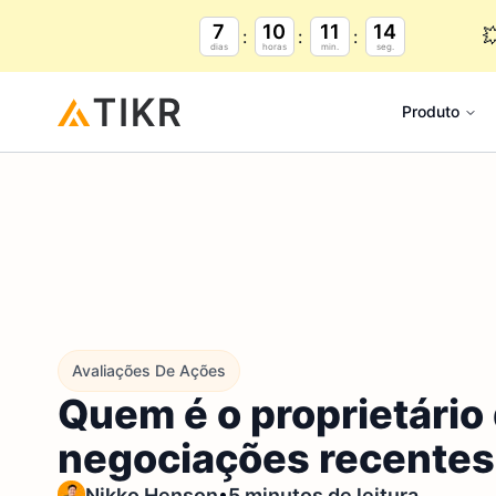
7
10
11
13

dias
horas
min.
seg.
Produto
Avaliações De Ações
Quem é o proprietário 
negociações recentes
•
Nikko Henson
5 minutos de leitura