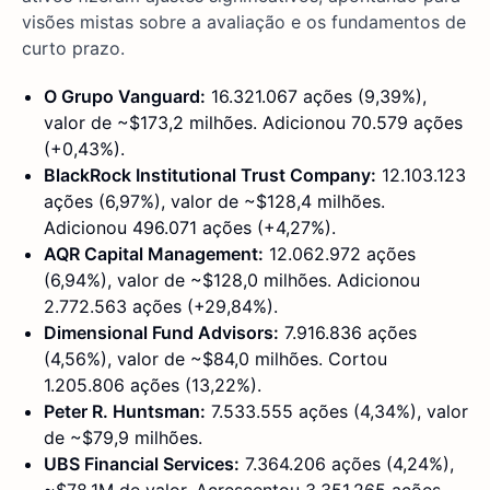
visões mistas sobre a avaliação e os fundamentos de
curto prazo.
O Grupo Vanguard:
16.321.067 ações (9,39%),
valor de ~$173,2 milhões. Adicionou 70.579 ações
(+0,43%).
BlackRock Institutional Trust Company:
12.103.123
ações (6,97%), valor de ~$128,4 milhões.
Adicionou 496.071 ações (+4,27%).
AQR Capital Management:
12.062.972 ações
(6,94%), valor de ~$128,0 milhões. Adicionou
2.772.563 ações (+29,84%).
Dimensional Fund Advisors:
7.916.836 ações
(4,56%), valor de ~$84,0 milhões. Cortou
1.205.806 ações (13,22%).
Peter R. Huntsman:
7.533.555 ações (4,34%), valor
de ~$79,9 milhões.
UBS Financial Services:
7.364.206 ações (4,24%),
~$78,1M de valor. Acrescentou 3.351.265 ações