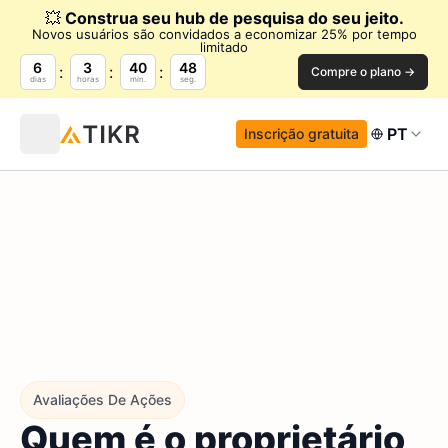
💥
Construa seu hub de pesquisa do seu jeito.
Novos usuários são convidados a economizar 25% por tempo
limitado
6
3
40
48
Compre o plano →
dias
horas
min.
seg.
PT
Inscrição gratuita
Avaliações De Ações
Quem é o proprietário