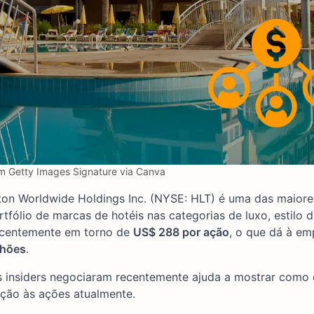
m Getty Images Signature via Canva
ton Worldwide Holdings Inc. (NYSE: HLT) é uma das maior
ólio de marcas de hotéis nas categorias de luxo, estilo d
recentemente em torno de
US$ 288 por ação
, o que dá à e
lhões
.
s insiders negociaram recentemente ajuda a mostrar como o
ação às ações atualmente.