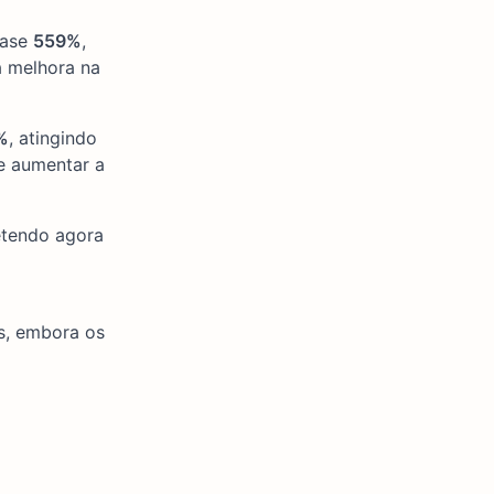
uase
559%
,
a melhora na
%
, atingindo
e aumentar a
etendo agora
as, embora os