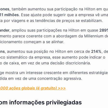
Jones
, também aumentou sua participação na Hilton em q
11 milhões
. Esse ajuste pode sugerir que a empresa vê um
por viagens e as tendências de preços se estabilizam.
lander
, ampliou suas participações na Hilton em quase
289
imento parece coerente com a abordagem da Millennium d
icionamento começam a se alinhar.
ons
, aumentou sua posição no Hilton em cerca de
214%
, d
oco sistemático da empresa, esse aumento pode indicar o
o de caixa, em vez de uma decisão discricionária.
dge mostra um interesse crescente em diferentes estratégi
ida em vez de uma concentração agressiva.
000 ações globais (é gratuito) >>>
om informações privilegiadas