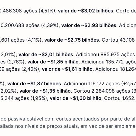
10.486.308 ações (4,51%),
valor de ~$3,02 bilhões
. Corte d
 10.200.683 ações (4,39%),
valor de ~$2,93 bilhões
. Adicio
2.601 ações (4,11%),
valor de ~$2,75 bilhões
. Cortou 43.108
(3,01%),
valor de ~$2,01 bilhões
. Adicionou 895.975 ações
ões (2,76%),
valor de ~$1,85 bilhão
. Adicionou 135.772 açõe
709 ações (2,40%),
valor de ~$1,61 bilhão
. Adicionou 181.26
4%),
valor de ~$1,37 bilhões
. Adicionou 119.172 ações (+2,57
(2,02%),
valor de ~$1,35 bilhão
. Cortou 2.284.098 ações (
35.244 ações (1,95%),
valor de ~$1,30 bilhão
. Cortou 1.652
ade passiva estável com cortes acentuados por parte de a
valiada nos níveis de preços atuais, em vez de ser amplame