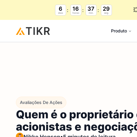
6
16
37
28

dias
horas
min.
seg.
Produto
Avaliações De Ações
Quem é o proprietário
acionistas e negociaç
•
Nikko Henson
5 minutos de leitura