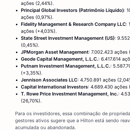
ações (2,44%).
Principal Global Investors (Patrimônio Líquido)
: 
ações (0,97%).
Fidelity Management & Research Company LLC
:
ações (+4,03%).
State Street Investment Management (US)
: 9.55
(0,45%).
JPMorgan Asset Management
: 7.002.423 ações 
Geode Capital Management, L.L.C.
: 6.417.614 aç
Putnam Investment Management, L.L.C.
: 5.587.
(+3,35%).
Jennison Associates LLC
: 4.750.891 ações (2,0
Capital International Investors
: 4.689.430 ações 
T. Rowe Price Investment Management, Inc.
: 4.5
(26,70%).
Para os investidores, essa combinação de propried
gestores ativos sugere que a Hilton está sendo rea
acumulada ou abandonada.