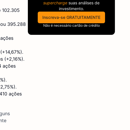
supercharge
suas análises de
investimento.
e 102.305
Inscreva-se GRATUITAMENTE
nou 395.288
Não é necessário cartão de crédito
 ações
 (+14,67%).
s (+2,16%).
4 ações
%).
32,75%).
.410 ações
lguns
nte