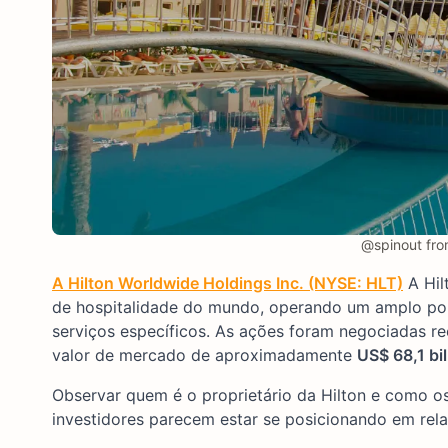
@spinout fro
A Hilton Worldwide Holdings Inc. (NYSE: HLT)
A Hil
de hospitalidade do mundo, operando um amplo portf
serviços específicos. As ações foram negociadas 
valor de mercado de aproximadamente
US$ 68,1 bi
Observar quem é o proprietário da Hilton e como o
investidores parecem estar se posicionando em rel