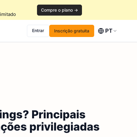
Compre o plano →
imitado
PT
Entrar
Inscrição gratuita
ings? Principais
ções privilegiadas