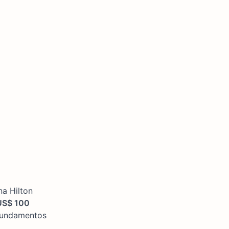
na Hilton
US$ 100
 fundamentos