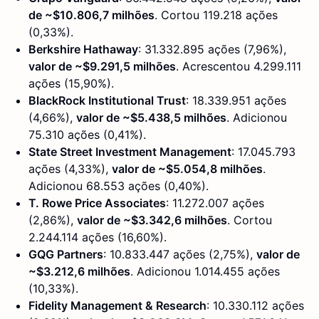
de ~$10.806,7 milhões
. Cortou 119.218 ações
(0,33%).
Berkshire Hathaway
: 31.332.895 ações (7,96%),
valor de ~$9.291,5 milhões
. Acrescentou 4.299.111
ações (15,90%).
BlackRock Institutional Trust
: 18.339.951 ações
(4,66%),
valor de ~$5.438,5 milhões
. Adicionou
75.310 ações (0,41%).
State Street Investment Management
: 17.045.793
ações (4,33%),
valor de ~$5.054,8 milhões
.
Adicionou 68.553 ações (0,40%).
T. Rowe Price Associates
: 11.272.007 ações
(2,86%),
valor de ~$3.342,6 milhões
. Cortou
2.244.114 ações (16,60%).
GQG Partners
: 10.833.447 ações (2,75%),
valor de
~$3.212,6 milhões
. Adicionou 1.014.455 ações
(10,33%).
Fidelity Management & Research
: 10.330.112 ações