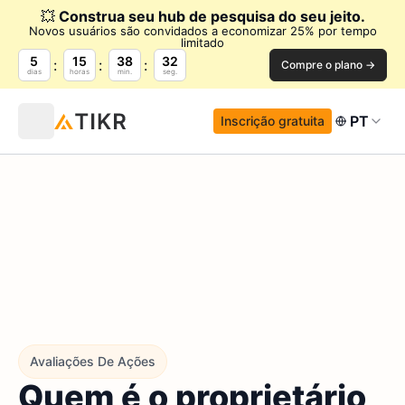
💥
Construa seu hub de pesquisa do seu jeito.
Novos usuários são convidados a economizar 25% por tempo
limitado
5
15
38
31
Compre o plano →
dias
horas
min.
seg.
PT
Inscrição gratuita
Avaliações De Ações
Quem é o proprietário