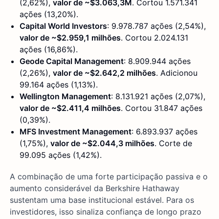
(2,62%),
valor de ~$3.063,3M
. Cortou 1.571.341
ações (13,20%).
Capital World Investors
: 9.978.787 ações (2,54%),
valor de ~$2.959,1 milhões
. Cortou 2.024.131
ações (16,86%).
Geode Capital Management
: 8.909.944 ações
(2,26%),
valor de ~$2.642,2 milhões
. Adicionou
99.164 ações (1,13%).
Wellington Management
: 8.131.921 ações (2,07%),
valor de ~$2.411,4 milhões
. Cortou 31.847 ações
(0,39%).
MFS Investment Management
: 6.893.937 ações
(1,75%),
valor de ~$2.044,3 milhões
. Corte de
99.095 ações (1,42%).
A combinação de uma forte participação passiva e o
aumento considerável da Berkshire Hathaway
sustentam uma base institucional estável. Para os
investidores, isso sinaliza confiança de longo prazo