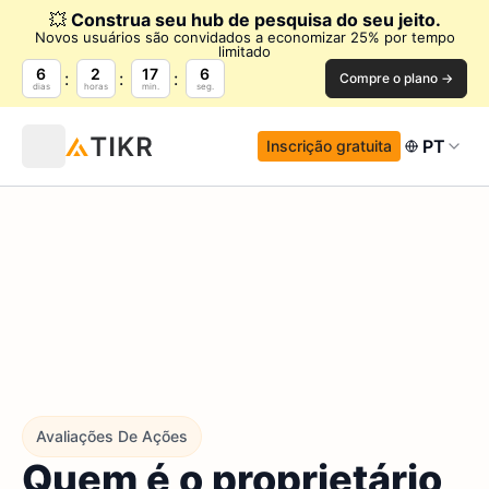
💥
Construa seu hub de pesquisa do seu jeito.
Novos usuários são convidados a economizar 25% por tempo
limitado
6
2
17
4
Compre o plano →
dias
horas
min.
seg.
PT
Inscrição gratuita
Avaliações De Ações
Quem é o proprietário