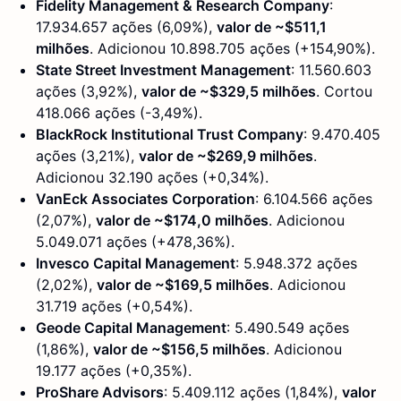
Fidelity Management & Research Company
:
17.934.657 ações (6,09%),
valor de ~$511,1
milhões
. Adicionou 10.898.705 ações (+154,90%).
State Street Investment Management
: 11.560.603
ações (3,92%),
valor de ~$329,5 milhões
. Cortou
418.066 ações (-3,49%).
BlackRock Institutional Trust Company
: 9.470.405
ações (3,21%),
valor de ~$269,9 milhões
.
Adicionou 32.190 ações (+0,34%).
VanEck Associates Corporation
: 6.104.566 ações
(2,07%),
valor de ~$174,0 milhões
. Adicionou
5.049.071 ações (+478,36%).
Invesco Capital Management
: 5.948.372 ações
(2,02%),
valor de ~$169,5 milhões
. Adicionou
31.719 ações (+0,54%).
Geode Capital Management
: 5.490.549 ações
(1,86%),
valor de ~$156,5 milhões
. Adicionou
19.177 ações (+0,35%).
ProShare Advisors
: 5.409.112 ações (1,84%),
valor