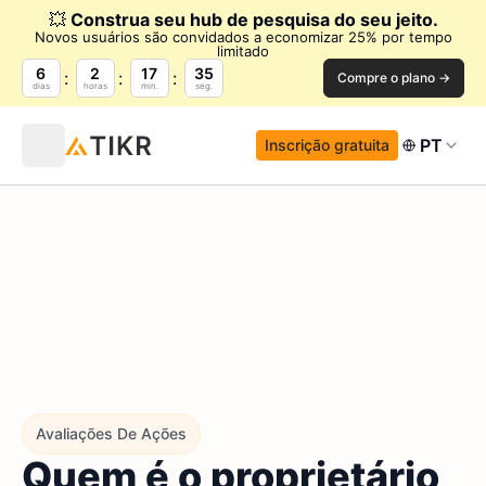
💥
Construa seu hub de pesquisa do seu jeito.
Novos usuários são convidados a economizar 25% por tempo
limitado
6
2
17
34
Compre o plano →
dias
horas
min.
seg.
PT
Inscrição gratuita
Avaliações De Ações
Quem é o proprietário