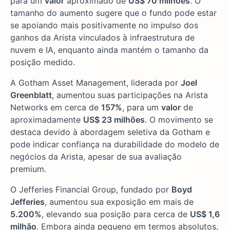
para um
valor
aproximado de
US$ 70 milhões
. O
tamanho do aumento sugere que o fundo pode estar
se apoiando mais positivamente no impulso dos
ganhos da Arista vinculados à infraestrutura de
nuvem e IA, enquanto ainda mantém o tamanho da
posição medido.
A Gotham Asset Management, liderada por
Joel
Greenblatt
, aumentou suas participações na Arista
Networks em cerca de
157%
, para um
valor
de
aproximadamente
US$ 23 milhões
. O movimento se
destaca devido à abordagem seletiva da Gotham e
pode indicar confiança na durabilidade do modelo de
negócios da Arista, apesar de sua avaliação
premium.
O Jefferies Financial Group, fundado por
Boyd
Jefferies
, aumentou sua exposição em mais de
5.200%
, elevando sua posição para cerca de
US$ 1,6
milhão
. Embora ainda pequeno em termos absolutos,