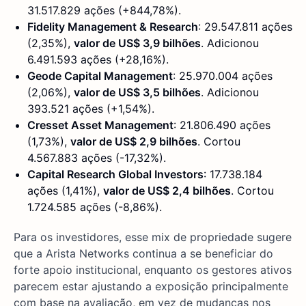
31.517.829 ações (+844,78%).
Fidelity Management & Research
: 29.547.811 ações
(2,35%),
valor de US$ 3,9 bilhões
. Adicionou
6.491.593 ações (+28,16%).
Geode Capital Management
: 25.970.004 ações
(2,06%),
valor de US$ 3,5 bilhões
. Adicionou
393.521 ações (+1,54%).
Cresset Asset Management
: 21.806.490 ações
(1,73%),
valor de US$ 2,9 bilhões
. Cortou
4.567.883 ações (-17,32%).
Capital Research Global Investors
: 17.738.184
ações (1,41%),
valor de US$ 2,4 bilhões
. Cortou
1.724.585 ações (-8,86%).
Para os investidores, esse mix de propriedade sugere
que a Arista Networks continua a se beneficiar do
forte apoio institucional, enquanto os gestores ativos
parecem estar ajustando a exposição principalmente
com base na avaliação, em vez de mudanças nos