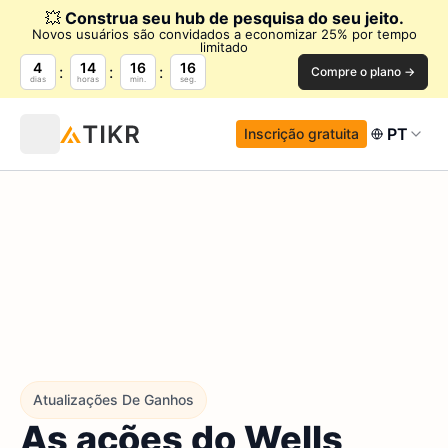
💥
Construa seu hub de pesquisa do seu jeito.
Novos usuários são convidados a economizar 25% por tempo
limitado
4
14
16
15
Compre o plano →
dias
horas
min.
seg.
PT
Inscrição gratuita
Atualizações De Ganhos
As ações do Wells