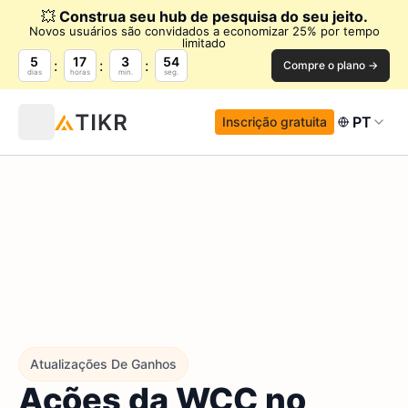
💥
Construa seu hub de pesquisa do seu jeito.
Novos usuários são convidados a economizar 25% por tempo
limitado
5
17
3
53
Compre o plano →
dias
horas
min.
seg.
PT
Inscrição gratuita
Atualizações De Ganhos
Ações da WCC no