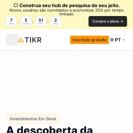
💥
Construa seu hub de pesquisa do seu jeito.
Novos usuários são convidados a economizar 25% por tempo
limitado
7
5
51
1
Compre o plano →
dias
horas
min.
seg.
PT
Inscrição gratuita
Investimentos Em Geral
A descoberta da