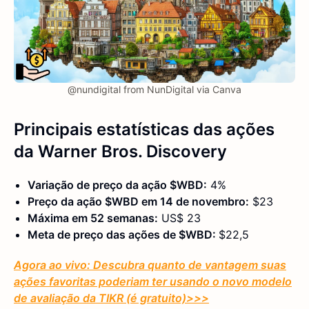
@nundigital from NunDigital via Canva
Principais estatísticas
das ações
da Warner Bros. Discovery
Variação de preço da ação $WBD:
4%
Preço da ação $WBD em 14 de novembro:
$23
Máxima em 52 semanas:
US$ 23
Meta de preço das ações de $WBD:
$22,5
Agora ao vivo: Descubra quanto de vantagem suas
ações favoritas poderiam ter usando o novo modelo
de avaliação da TIKR (é gratuito)
>>>