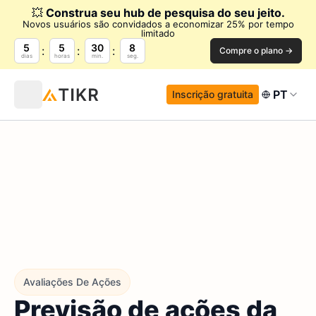
💥
Construa seu hub de pesquisa do seu jeito.
Novos usuários são convidados a economizar 25% por tempo
limitado
5
5
30
7
Compre o plano →
dias
horas
min.
seg.
PT
Inscrição gratuita
Avaliações De Ações
Previsão de ações da