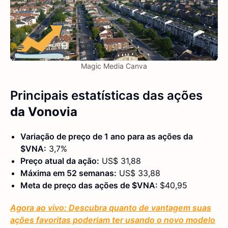
Magic Media Canva
Principais estatísticas
das
ações
da Vonovia
Variação de preço de 1 ano para as ações da
$VNA
:
3,7%
Preço atual da ação:
US$ 31,88
Máxima em 52 semanas:
US$ 33,88
Meta de preço das ações de $VNA:
$40,95
Agora ao vivo: Descubra quanto de vantagem suas
ações favoritas poderiam ter usando o novo modelo