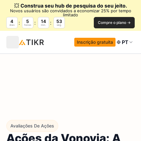
💥
Construa seu hub de pesquisa do seu jeito.
Novos usuários são convidados a economizar 25% por tempo
limitado
4
5
14
52
Compre o plano →
dias
horas
min.
seg.
PT
Inscrição gratuita
Avaliações De Ações
Ações da Vonovia: A