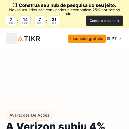
💥
Construa seu hub de pesquisa do seu jeito.
Novos usuários são convidados a economizar 25% por tempo
limitado
7
14
7
30
Compre o plano →
dias
horas
min.
seg.
PT
Inscrição gratuita
Avaliações De Ações
A Verizon subiu 4%