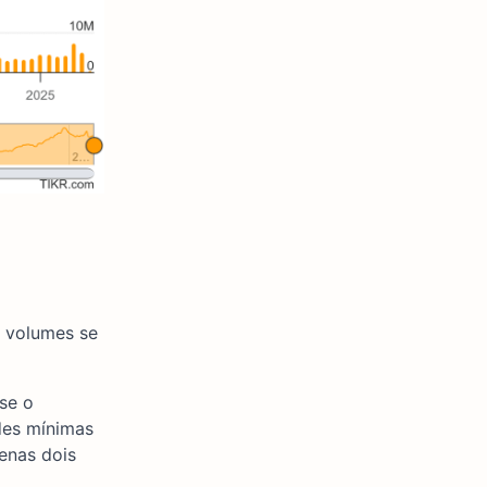
 volumes se
ase o
des mínimas
enas dois