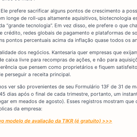
. Ele prefere sacrificar alguns pontos de crescimento a poss
 longe de roll-ups altamente aquisitivos, biotecnologia es
a “grande tecnologia”. Em vez disso, ele prefere o que c
de crédito, redes globais de pagamento e plataformas de s
s pontos percentuais acima da inflação quase todos os an
ualidade dos negócios. Kantesaria quer empresas que exij
de caixa livre para recompras de ações, e não para aquisiç
gerência que pensem como proprietários e fiquem satisfeit
perseguir a receita principal.
mos ver são provenientes de seu Formulário 13F de 31 de 
 dias após o final de cada trimestre, portanto, um insta
hegar em meados de agosto). Esses registros mostram que 
blicas da empresa:
 modelo de avaliação da TIKR (é gratuito) >>>