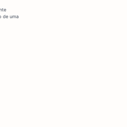
nte
co de uma