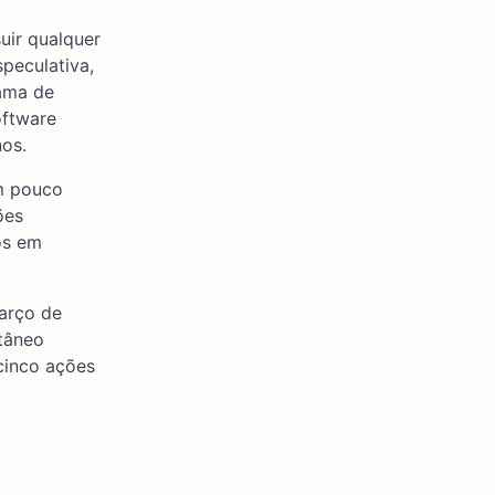
uir qualquer
peculativa,
hama de
oftware
os.
am pouco
ões
os em
março de
ntâneo
cinco ações