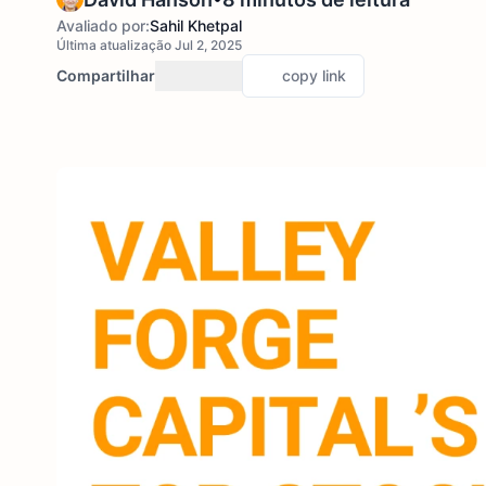
Avaliado por:
Sahil Khetpal
Última atualização Jul 2, 2025
Compartilhar
copy link