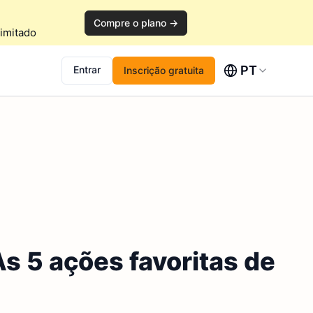
Compre o plano →
imitado
PT
Entrar
Inscrição gratuita
s 5 ações favoritas de