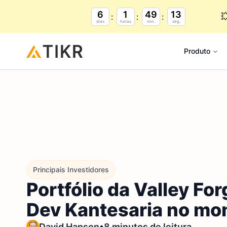
6
1
49
12

dias
horas
min.
seg.
Produto
Principais Investidores
Portfólio da Valley Fo
Dev Kantesaria no m
•
David Hanson
8 minutos de leitura