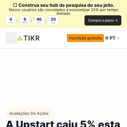
💥
Construa seu hub de pesquisa do seu jeito.
Novos usuários são convidados a economizar 25% por tempo
limitado
4
9
46
19
Compre o plano →
dias
horas
min.
seg.
PT
Inscrição gratuita
Avaliações De Ações
A Upstart caiu 5% esta