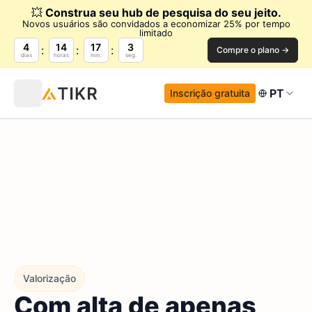
💥
Construa seu hub de pesquisa do seu jeito.
Novos usuários são convidados a economizar 25% por tempo
limitado
4
14
17
2
Compre o plano →
dias
horas
min.
seg.
PT
Inscrição gratuita
Valorização
Com alta de apenas