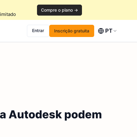
Compre o plano →
imitado
PT
Entrar
Inscrição gratuita
 da Autodesk podem