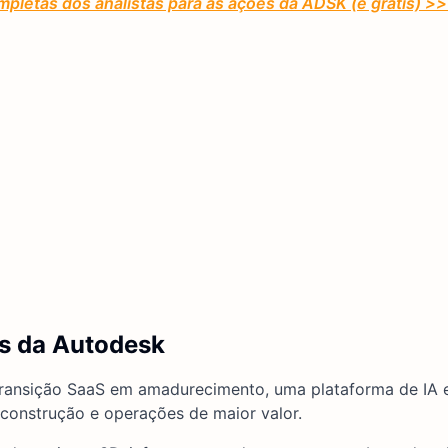
mpletas dos analistas para as ações da ADSK (é grátis) >
es da Autodesk
transição SaaS em amadurecimento, uma plataforma de IA
 construção e operações de maior valor.