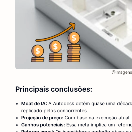
@Imagens 
Principais conclusões:
Moat de IA:
A Autodesk detém quase uma década d
replicado pelos concorrentes.
Projeção de preço:
Com base na execução atual,
Ganhos potenciais:
Essa meta implica um retorn
Retorno anual:
Os investidores poderão observa