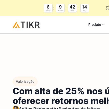
6
9
42
12

dias
horas
min.
seg.
Produto
Valorização
Com alta de 25% nos 
oferecer retornos mel
•
Aditya Raghunath
6 minutos de leitura