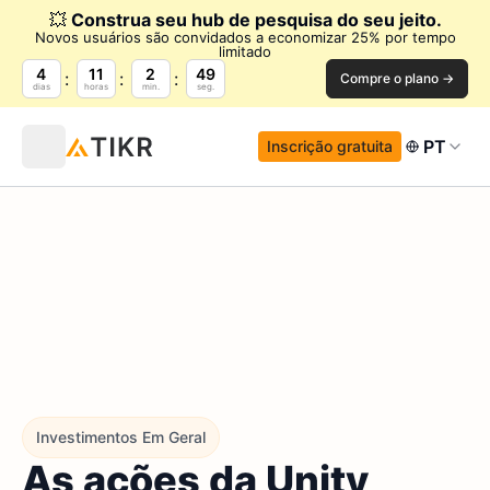
💥
Construa seu hub de pesquisa do seu jeito.
Novos usuários são convidados a economizar 25% por tempo
limitado
4
11
2
48
Compre o plano →
dias
horas
min.
seg.
PT
Inscrição gratuita
Investimentos Em Geral
As ações da Unity