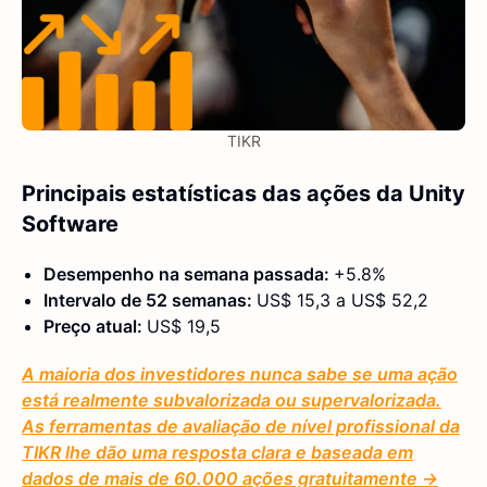
TIKR
Principais estatísticas das ações da Unity
Software
Desempenho na semana passada:
+5.8%
Intervalo de 52 semanas:
US$ 15,3 a US$ 52,2
Preço atual:
US$ 19,5
A maioria dos investidores nunca sabe se uma ação
está realmente subvalorizada ou supervalorizada.
As ferramentas de avaliação de nível profissional da
TIKR lhe dão uma resposta clara e baseada em
dados de mais de 60.000 ações gratuitamente →