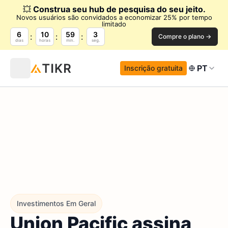
💥
Construa seu hub de pesquisa do seu jeito.
Novos usuários são convidados a economizar 25% por tempo
limitado
6
10
59
2
Compre o plano →
dias
horas
min.
seg.
PT
Inscrição gratuita
Investimentos Em Geral
Union Pacific assina