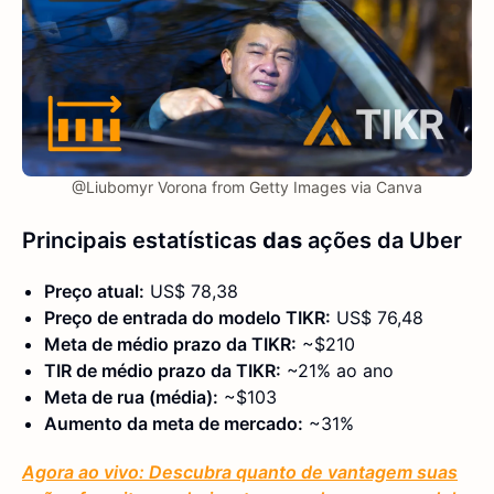
@Liubomyr Vorona from Getty Images via Canva
Principais estatísticas
das
ações da Uber
Preço atual:
US$ 78,38
Preço de entrada do modelo TIKR:
US$ 76,48
Meta de médio prazo da TIKR:
~$210
TIR de médio prazo da TIKR:
~21% ao ano
Meta de rua (média):
~$103
Aumento da meta de mercado:
~31%
Agora ao vivo: Descubra quanto de vantagem suas