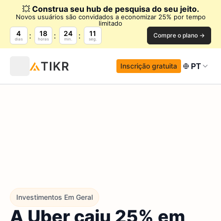
💥
Construa seu hub de pesquisa do seu jeito.
Novos usuários são convidados a economizar 25% por tempo
limitado
4
18
24
9
Compre o plano →
dias
horas
min.
seg.
PT
Inscrição gratuita
Investimentos Em Geral
A Uber caiu 25% em