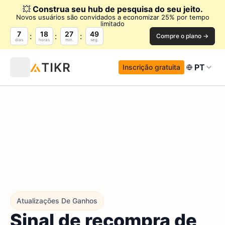
💥
Construa seu hub de pesquisa do seu jeito.
Novos usuários são convidados a economizar 25% por tempo
limitado
7
18
27
48
Compre o plano →
dias
horas
min.
seg.
PT
Inscrição gratuita
Atualizações De Ganhos
Sinal de recompra de