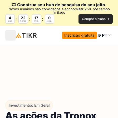
💥
Construa seu hub de pesquisa do seu jeito.
Novos usuários são convidados a economizar 25% por tempo
limitado
4
22
16
59
Compre o plano →
dias
horas
min.
seg.
PT
Inscrição gratuita
Investimentos Em Geral
As ações da Tronox