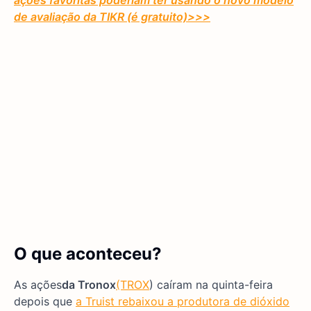
ações favoritas poderiam ter usando o novo modelo
de avaliação da TIKR (é gratuito)
>>>
O que aconteceu?
As ações
da Tronox
(TROX
) caíram na quinta-feira
depois que
a Truist rebaixou a produtora de dióxido