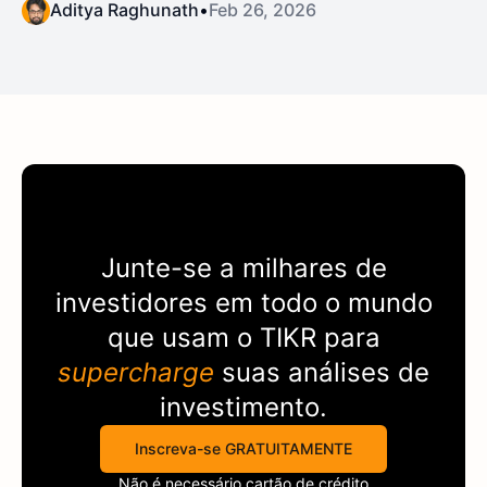
Aditya Raghunath
•
Feb 26, 2026
Junte-se a milhares de
investidores em todo o mundo
que usam o
TIKR
para
supercharge
suas análises de
investimento.
Inscreva-se GRATUITAMENTE
Não é necessário cartão de crédito