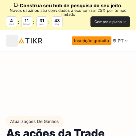
💥
Construa seu hub de pesquisa do seu jeito.
Novos usuários são convidados a economizar 25% por tempo
limitado
4
11
31
42
Compre o plano →
dias
horas
min.
seg.
PT
Inscrição gratuita
Atualizações De Ganhos
As ações da Trade