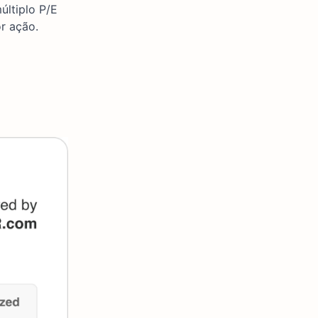
últiplo P/E
r ação.