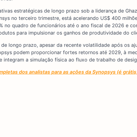
ivas estratégicas de longo prazo sob a liderança de Ghazi
nsys no terceiro trimestre, está acelerando US$ 400 milhõ
 no quadro de funcionários até o ano fiscal de 2026 e co
odutos para impulsionar os ganhos de produtividade do cli
e longo prazo, apesar da recente volatilidade após os aj
nopsys podem proporcionar fortes retornos até 2029, à me
 integram a simulação física ao fluxo de trabalho de desig
mpletas dos analistas para as ações da Synopsys (é gráti