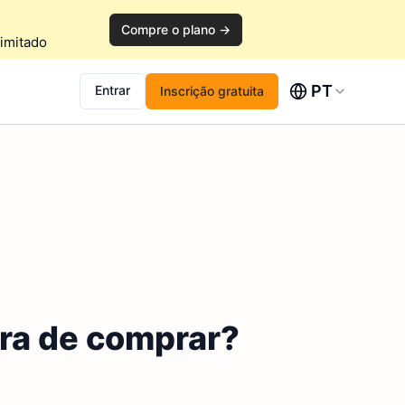
Compre o plano →
imitado
PT
Entrar
Inscrição gratuita
ora de comprar?