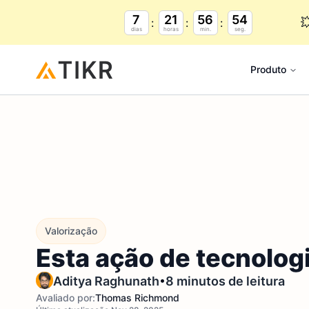
7
21
56
53

dias
horas
min.
seg.
Produto
Valorização
Esta ação de tecnolog
•
Aditya Raghunath
8 minutos de leitura
Avaliado por:
Thomas Richmond