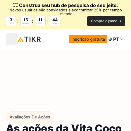
💥
Construa seu hub de pesquisa do seu jeito.
Novos usuários são convidados a economizar 25% por tempo
limitado
3
15
11
43
Compre o plano →
dias
horas
min.
seg.
PT
Inscrição gratuita
Avaliações De Ações
As ações da Vita Coco