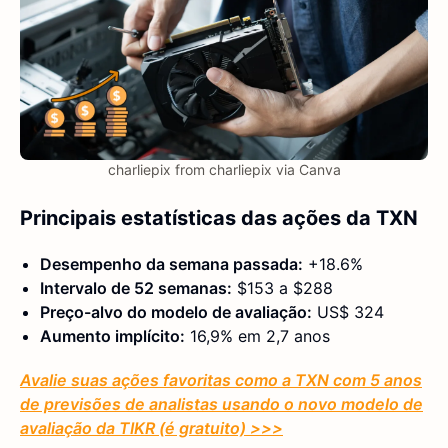
charliepix from charliepix via Canva
Principais estatísticas das ações da TXN
Desempenho da semana passada:
+18.6%
Intervalo de 52 semanas:
$153 a $288
Preço-alvo do modelo de avaliação:
US$ 324
Aumento implícito:
16,9% em 2,7 anos
Avalie suas ações favoritas como a TXN com 5 anos
de previsões de analistas usando o novo modelo de
avaliação da TIKR (é gratuito) >>>