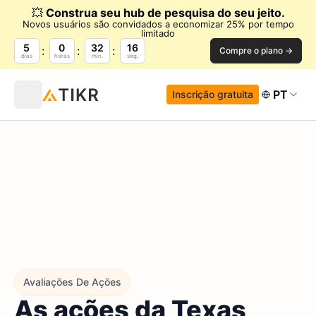
💥
Construa seu hub de pesquisa do seu jeito.
Novos usuários são convidados a economizar 25% por tempo
limitado
5
0
32
15
Compre o plano →
dias
horas
min.
seg.
PT
Inscrição gratuita
Avaliações De Ações
As ações da Texas