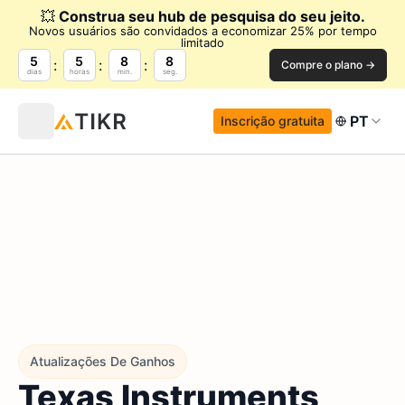
💥
Construa seu hub de pesquisa do seu jeito.
Novos usuários são convidados a economizar 25% por tempo
limitado
5
5
8
7
Compre o plano →
dias
horas
min.
seg.
PT
Inscrição gratuita
Atualizações De Ganhos
Texas Instruments