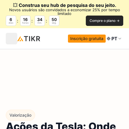
💥
Construa seu hub de pesquisa do seu jeito.
Novos usuários são convidados a economizar 25% por tempo
limitado
6
16
34
49
Compre o plano →
dias
horas
min.
seg.
PT
Inscrição gratuita
Valorização
Ações da Tesla: Onde