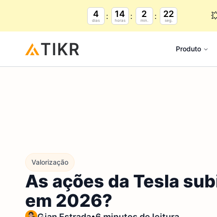
4
14
2
20

dias
horas
min.
seg.
Produto
Valorização
As ações da Tesla sub
em 2026?
•
Gian Estrada
6 minutos de leitura