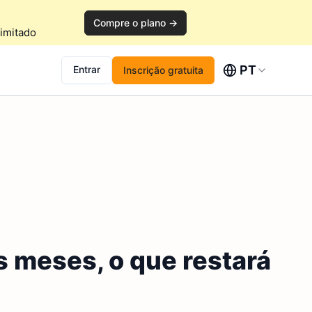
Compre o plano →
imitado
PT
Entrar
Inscrição gratuita
s meses, o que restará