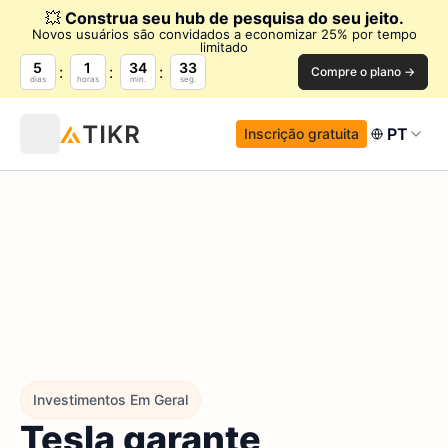
💥
Construa seu hub de pesquisa do seu jeito.
Novos usuários são convidados a economizar 25% por tempo
limitado
5
1
34
32
Compre o plano →
dias
horas
min.
seg.
PT
Inscrição gratuita
Investimentos Em Geral
Tesla garante