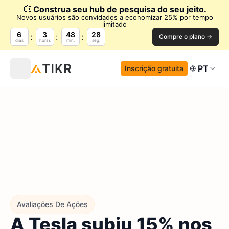
💥
Construa seu hub de pesquisa do seu jeito.
Novos usuários são convidados a economizar 25% por tempo
limitado
6
3
48
27
Compre o plano →
dias
horas
min.
seg.
PT
Inscrição gratuita
Avaliações De Ações
A Tesla subiu 15% nos