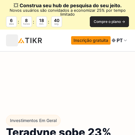
💥
Construa seu hub de pesquisa do seu jeito.
Novos usuários são convidados a economizar 25% por tempo
limitado
6
8
18
39
Compre o plano →
dias
horas
min.
seg.
PT
Inscrição gratuita
Investimentos Em Geral
Teradyne sobe 23%