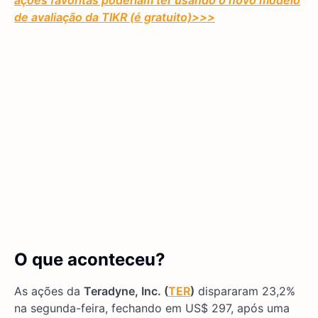
ações favoritas poderiam ter usando o novo modelo
de avaliação da TIKR (é gratuito)
>>>
O que aconteceu?
As ações da
Teradyne, Inc. (
TER
)
dispararam 23,2%
na segunda-feira, fechando em US$ 297, após uma