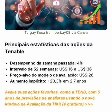
Turgay Koca from berkay08 via Canva
Principais estatísticas das ações da
Tenable
Desempenho da semana passada:
4%
Intervalo de 52 semanas:
US$ 16 a US$ 36
Preço-alvo do modelo de avaliação:
US$ 26
Aumento implícito:
+23,3% em 2,7 anos
Avalie suas ações favoritas, como a TENB, com 5
anos de previsões de analistas usando o novo
Modelo de Avaliação da TIKR (é gratuito) >>>