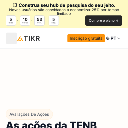
💥
Construa seu hub de pesquisa do seu jeito.
Novos usuários são convidados a economizar 25% por tempo
limitado
5
10
53
3
Compre o plano →
dias
horas
min.
seg.
PT
Inscrição gratuita
Avaliações De Ações
As ações da TENB