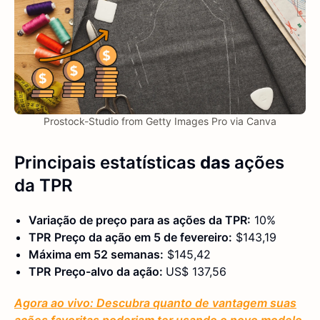
Prostock-Studio from Getty Images Pro via Canva
Principais estatísticas
das
ações
da TPR
Variação de preço para as ações
da TPR
:
10%
TPR
Preço da ação em
5 de fevereiro
:
$143,19
Máxima em 52 semanas:
$145,42
TPR
Preço-alvo da ação:
US$ 137,56
Agora ao vivo: Descubra quanto de vantagem suas