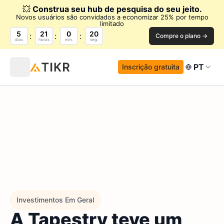
💥
Construa seu hub de pesquisa do seu jeito.
Novos usuários são convidados a economizar 25% por tempo
limitado
5
21
0
19
Compre o plano →
dias
horas
min.
seg.
PT
Inscrição gratuita
Investimentos Em Geral
A Tapestry teve um