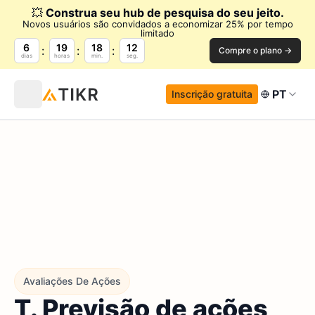
💥
Construa seu hub de pesquisa do seu jeito.
Novos usuários são convidados a economizar 25% por tempo
limitado
6
19
18
10
Compre o plano →
dias
horas
min.
seg.
PT
Inscrição gratuita
Avaliações De Ações
T. Previsão de ações